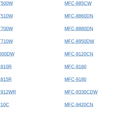
T500W
MFC-885CW
T510W
MFC-8860DN
T700W
MFC-8880DN
T710W
MFC-8950DW
6000DW
MFC-9120CN
1810R
MFC-9160
1815R
MFC-9180
1912WR
MFC-9330CDW
210C
MFC-9420CN