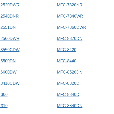
L2520DWR
MFC-7820NR
L2540DNR
MFC-7840WR
L2551DN
MFC-7860DWR
L2560DWR
MFC-8370DN
L3550CDW
MFC-8420
L5500DN
MFC-8440
L6600DW
MFC-8520DN
L8410CDW
MFC-8820D
T300
MFC-8840D
T310
MFC-8840DN