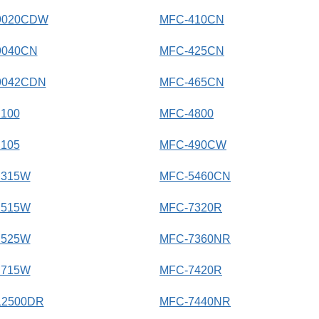
9020CDW
MFC-410CN
9040CN
MFC-425CN
9042CDN
MFC-465CN
100
MFC-4800
105
MFC-490CW
J315W
MFC-5460CN
J515W
MFC-7320R
J525W
MFC-7360NR
J715W
MFC-7420R
L2500DR
MFC-7440NR