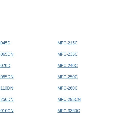
8045D
MFC-215C
8065DN
MFC-235C
8070D
MFC-240C
8085DN
MFC-250C
8110DN
MFC-260C
8250DN
MFC-295CN
9010CN
MFC-3360C