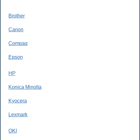
Brother
Canon
Compaq
Epson
HP
Konica Minolta
Kyocera
Lexmark
OKI