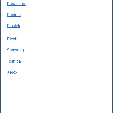
Panasonic
Pantum
Plustek
Ricoh
Samsung
Toshiba
Xerox