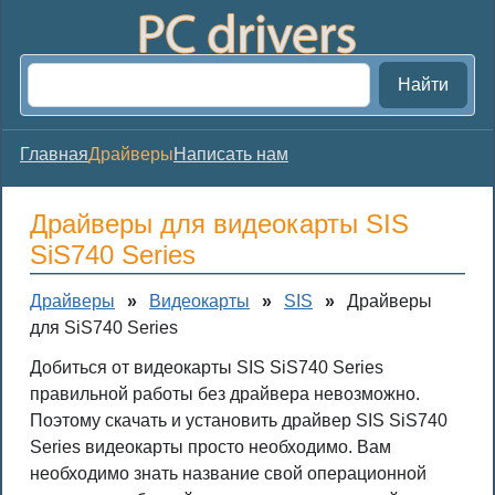
Найти
Главная
Драйверы
Написать нам
Драйверы для видеокарты SIS
SiS740 Series
Драйверы
»
Видеокарты
»
SIS
»
Драйверы
для SiS740 Series
Добиться от видеокарты SIS SiS740 Series
правильной работы без драйвера невозможно.
Поэтому скачать и установить драйвер SIS SiS740
Series видеокарты просто необходимо. Вам
необходимо знать название свой операционной