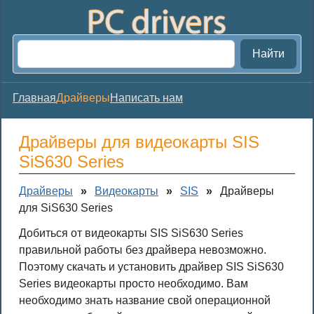
Найти
Главная
Драйверы
Написать нам
Драйверы для видеокарты SIS
SiS630 Series
Драйверы
»
Видеокарты
»
SIS
»
Драйверы
для SiS630 Series
Добиться от видеокарты SIS SiS630 Series
правильной работы без драйвера невозможно.
Поэтому скачать и установить драйвер SIS SiS630
Series видеокарты просто необходимо. Вам
необходимо знать название свой операционной