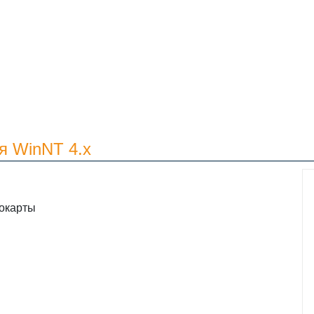
я WinNT 4.x
окарты