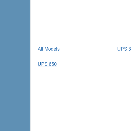
All Models
UPS 3
UPS 650