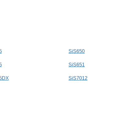
5
SiS650
5
SiS651
5DX
SiS7012