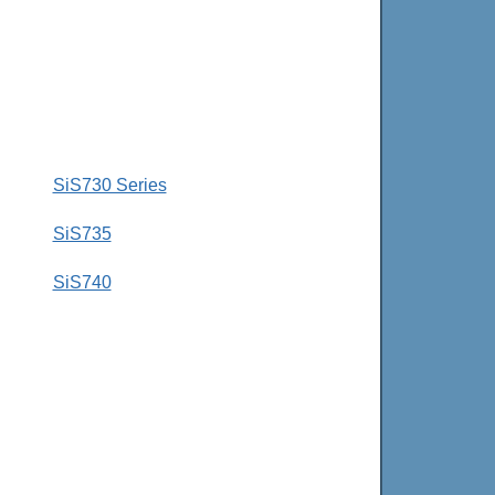
SiS730 Series
SiS735
SiS740