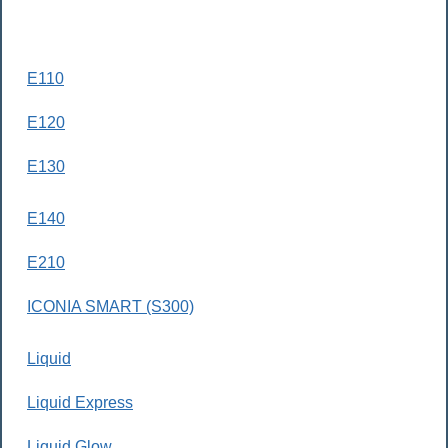
E110
E120
E130
E140
E210
ICONIA SMART (S300)
Liquid
Liquid Express
Liquid Glow