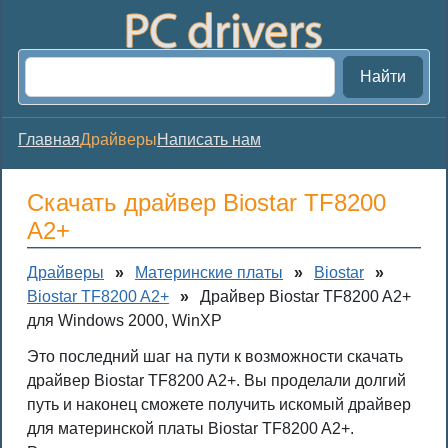
Найти
Главная
Драйверы
Написать нам
Скачать драйвер Biostar TF8200
A2+
Драйверы
»
Материнские платы
»
Biostar
»
Biostar TF8200 A2+
»
Драйвер Biostar TF8200 A2+
для Windows 2000, WinXP
Это последний шаг на пути к возможности скачать
драйвер Biostar TF8200 A2+. Вы проделали долгий
путь и наконец сможете получить искомый драйвер
для материнской платы Biostar TF8200 A2+.