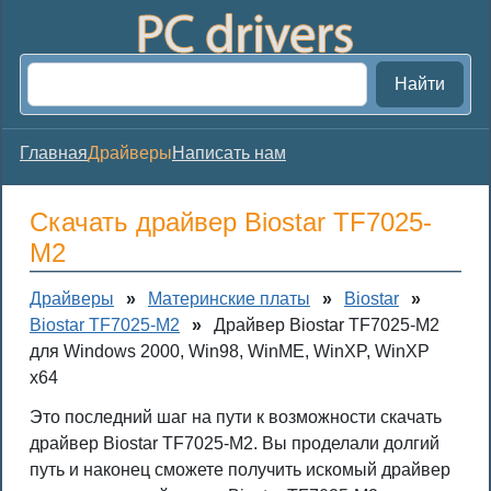
Найти
Главная
Драйверы
Написать нам
Скачать драйвер Biostar TF7025-
M2
Драйверы
»
Материнские платы
»
Biostar
»
Biostar TF7025-M2
»
Драйвер Biostar TF7025-M2
для Windows 2000, Win98, WinME, WinXP, WinXP
x64
Это последний шаг на пути к возможности скачать
драйвер Biostar TF7025-M2. Вы проделали долгий
путь и наконец сможете получить искомый драйвер