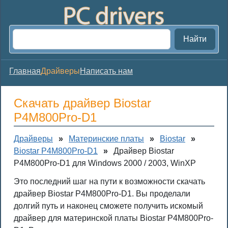
Найти
Главная
Драйверы
Написать нам
Скачать драйвер Biostar
P4M800Pro-D1
Драйверы
»
Материнские платы
»
Biostar
»
Biostar P4M800Pro-D1
»
Драйвер Biostar
P4M800Pro-D1 для Windows 2000 / 2003, WinXP
Это последний шаг на пути к возможности скачать
драйвер Biostar P4M800Pro-D1. Вы проделали
долгий путь и наконец сможете получить искомый
драйвер для материнской платы Biostar P4M800Pro-