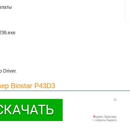
платы
236.exe
 Driver.
ер Biostar P43D3