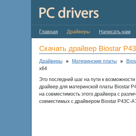
Главная
Драйверы
Написать нам
Скачать драйвер Biostar P4
Драйверы
»
Материнские платы
»
Bios
x64
Это последний шаг на пути к возможности
драйвер для материнской платы Biostar P
на совместимость этого драйвера с разл
совместимых с драйвером Biostar P43C-A