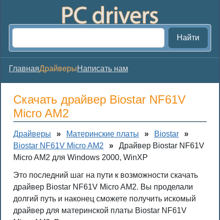
Найти
Главная
Драйверы
Написать нам
Скачать драйвер Biostar NF61V
Micro AM2
Драйверы
»
Материнские платы
»
Biostar
»
Biostar NF61V Micro AM2
»
Драйвер Biostar NF61V
Micro AM2 для Windows 2000, WinXP
Это последний шаг на пути к возможности скачать
драйвер Biostar NF61V Micro AM2. Вы проделали
долгий путь и наконец сможете получить искомый
драйвер для материнской платы Biostar NF61V