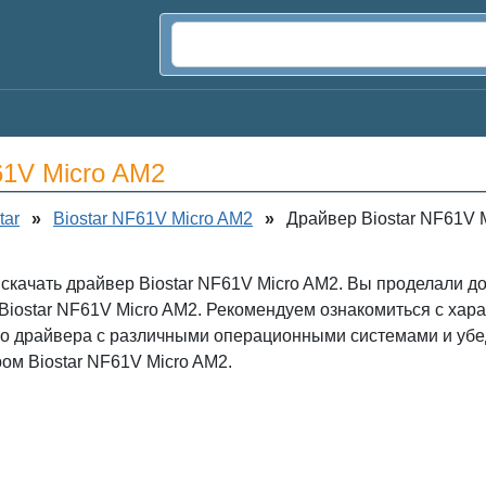
61V Micro AM2
tar
»
Biostar NF61V Micro AM2
»
Драйвер Biostar NF61V M
 скачать драйвер Biostar NF61V Micro AM2. Вы проделали до
iostar NF61V Micro AM2. Рекомендуем ознакомиться с хара
го драйвера с различными операционными системами и убе
ом Biostar NF61V Micro AM2.