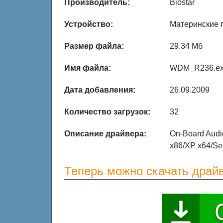
Производитель:
Biostar
Устройство:
Материнские 
Размер файла:
29.34 Мб
Имя файла:
WDM_R236.e
Дата добавления:
26.09.2009
Количество загрузок:
32
Описание драйвера:
On-Board Audi
x86/XP x64/Ser
Теперь можно скачать драйв