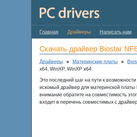
Главная
Драйверы
Написать нам
Скачать драйвер Biostar NF
Драйверы
»
Материнские платы
»
Bios
x64, WinXP, WinXP x64
Это последний шаг на пути к возможности
искомый драйвер для материнской платы B
внимание обратите на совместимость это
входит в перечень совместимых с драйвер