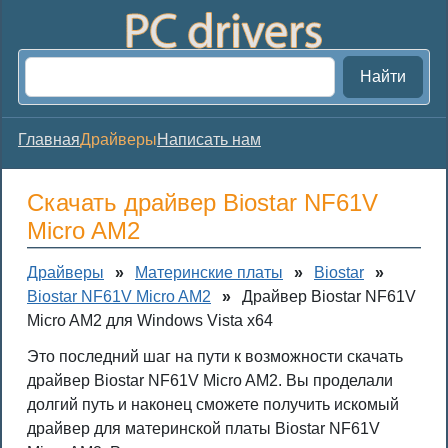
Найти
Главная
Драйверы
Написать нам
Скачать драйвер Biostar NF61V
Micro AM2
Драйверы
»
Материнские платы
»
Biostar
»
Biostar NF61V Micro AM2
»
Драйвер Biostar NF61V
Micro AM2 для Windows Vista x64
Это последний шаг на пути к возможности скачать
драйвер Biostar NF61V Micro AM2. Вы проделали
долгий путь и наконец сможете получить искомый
драйвер для материнской платы Biostar NF61V