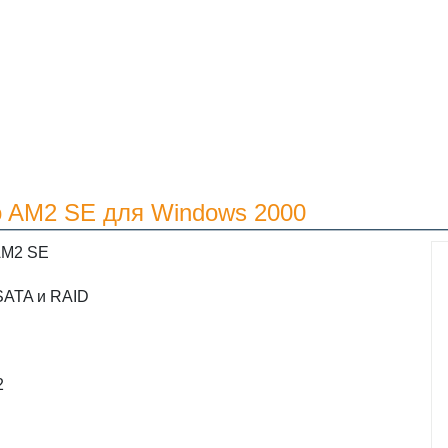
o AM2 SE для Windows 2000
AM2 SE
SATA и RAID
2