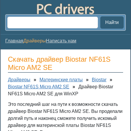
Найти
Главная
Драйверы
Написать нам
Скачать драйвер Biostar NF61S
Micro AM2 SE
Драйверы
»
Материнские платы
»
Biostar
»
Biostar NF61S Micro AM2 SE
»
Драйвер Biostar
NF61S Micro AM2 SE для WinXP
Это последний шаг на пути к возможности скачать
драйвер Biostar NF61S Micro AM2 SE. Вы проделали
долгий путь и наконец сможете получить искомый
драйвер для материнской платы Biostar NF61S