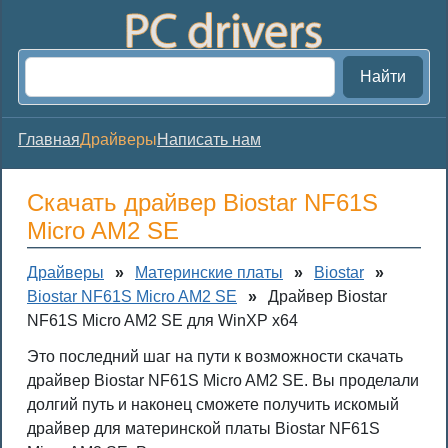
Найти
Главная
Драйверы
Написать нам
Скачать драйвер Biostar NF61S
Micro AM2 SE
Драйверы
»
Материнские платы
»
Biostar
»
Biostar NF61S Micro AM2 SE
»
Драйвер Biostar
NF61S Micro AM2 SE для WinXP x64
Это последний шаг на пути к возможности скачать
драйвер Biostar NF61S Micro AM2 SE. Вы проделали
долгий путь и наконец сможете получить искомый
драйвер для материнской платы Biostar NF61S