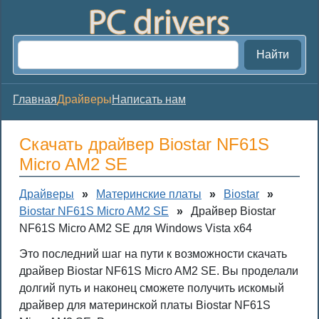
Найти
Главная
Драйверы
Написать нам
Скачать драйвер Biostar NF61S
Micro AM2 SE
Драйверы
»
Материнские платы
»
Biostar
»
Biostar NF61S Micro AM2 SE
»
Драйвер Biostar
NF61S Micro AM2 SE для Windows Vista x64
Это последний шаг на пути к возможности скачать
драйвер Biostar NF61S Micro AM2 SE. Вы проделали
долгий путь и наконец сможете получить искомый
драйвер для материнской платы Biostar NF61S