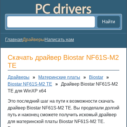
Найти
Главная
Драйверы
Написать нам
Скачать драйвер Biostar NF61S-M2
TE
Драйверы
»
Материнские платы
»
Biostar
»
Biostar NF61S-M2 TE
»
Драйвер Biostar NF61S-M2
TE для WinXP x64
Это последний шаг на пути к возможности скачать
драйвер Biostar NF61S-M2 TE. Вы проделали долгий
путь и наконец сможете получить искомый драйвер
для материнской платы Biostar NF61S-M2 TE.