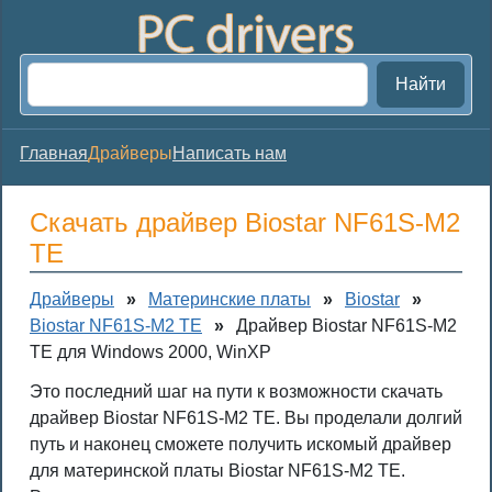
Найти
Главная
Драйверы
Написать нам
Скачать драйвер Biostar NF61S-M2
TE
Драйверы
»
Материнские платы
»
Biostar
»
Biostar NF61S-M2 TE
»
Драйвер Biostar NF61S-M2
TE для Windows 2000, WinXP
Это последний шаг на пути к возможности скачать
драйвер Biostar NF61S-M2 TE. Вы проделали долгий
путь и наконец сможете получить искомый драйвер
для материнской платы Biostar NF61S-M2 TE.