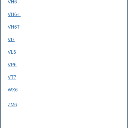
VH6
VH6-II
VH6T
VI7
VL6
VP6
VT7
WX6
ZM6