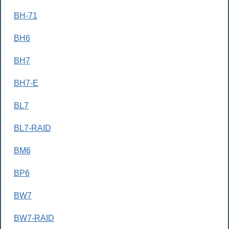
BH-71
BH6
BH7
BH7-E
BL7
BL7-RAID
BM6
BP6
BW7
BW7-RAID