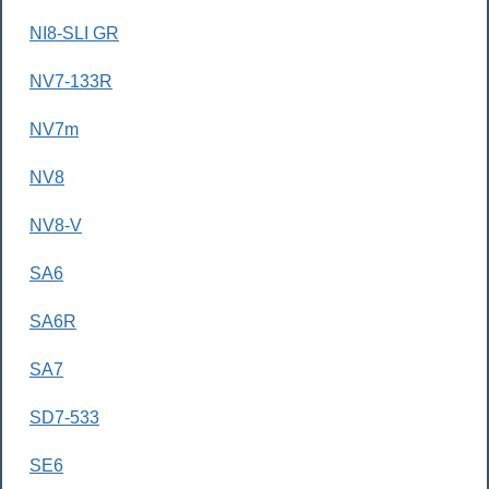
NI8-SLI GR
NV7-133R
NV7m
NV8
NV8-V
SA6
SA6R
SA7
SD7-533
SE6