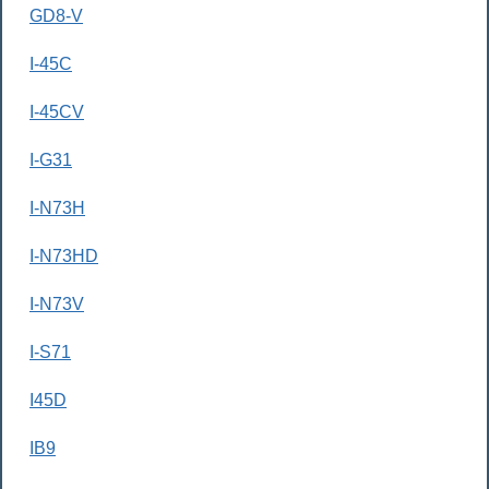
GD8-V
I-45C
I-45CV
I-G31
I-N73H
I-N73HD
I-N73V
I-S71
I45D
IB9