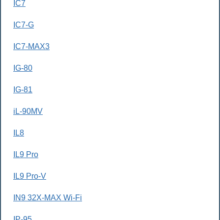
IC7
IC7-G
IC7-MAX3
IG-80
IG-81
iL-90MV
IL8
IL9 Pro
IL9 Pro-V
IN9 32X-MAX Wi-Fi
IP-95