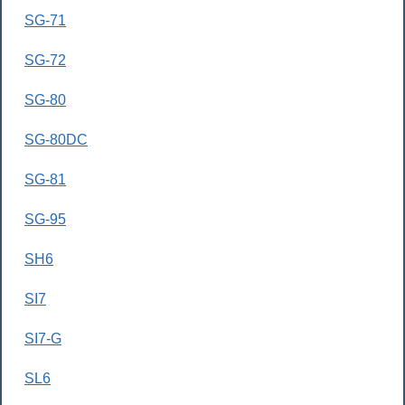
SG-71
SG-72
SG-80
SG-80DC
SG-81
SG-95
SH6
SI7
SI7-G
SL6