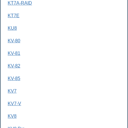
KT7A-RAID
KT7E
KU8
KV-80
KV-81
KV-82
KV-85
KV7
KV7-V
KV8