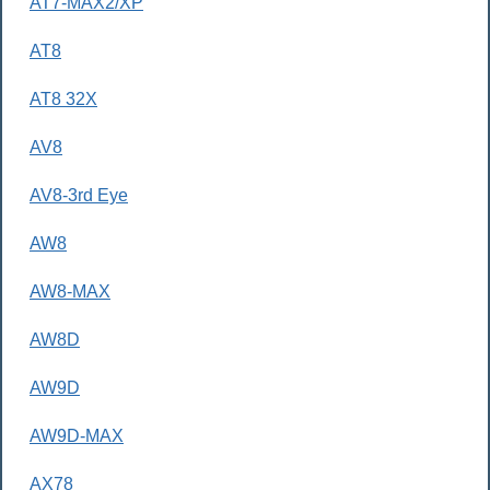
AT7-MAX2/XP
AT8
AT8 32X
AV8
AV8-3rd Eye
AW8
AW8-MAX
AW8D
AW9D
AW9D-MAX
AX78