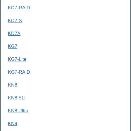
KD7-RAID
KD7-S
KD7A
KG7
KG7-Lite
KG7-RAID
KN8
KN8 SLI
KN8 Ultra
KN9