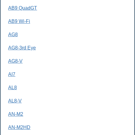
AB9 QuadGT
AB9 Wi-Fi
AG8
AG8-3rd Eye
AG8-V
AI7
AL8
AL8-V
AN-M2
AN-M2HD