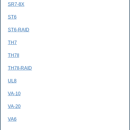
SR7-8X
ST6
ST6-RAID
TH7
TH7II
TH7II-RAID
UL8
VA-10
VA-20
VA6