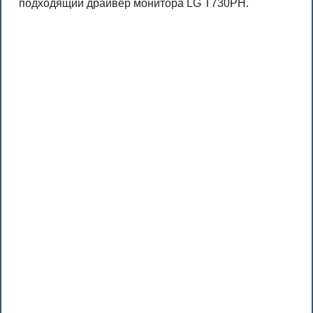
подходящий драйвер монитора LG T730PH.