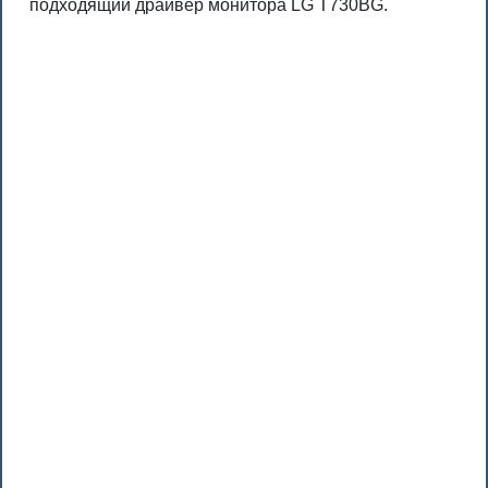
подходящий драйвер монитора LG T730BG.