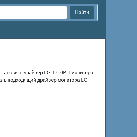
Найти
установить драйвер LG T710PH монитора
чать подходящий драйвер монитора LG