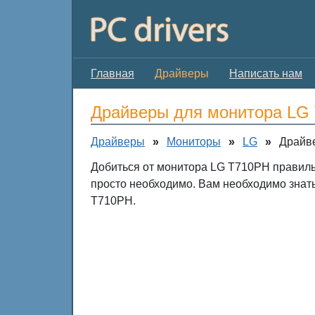
Главная
Драйверы
Написать нам
Драйверы для монитора LG
Драйверы
»
Мониторы
»
LG
»
Драйв
Добиться от монитора LG T710PH правиль
просто необходимо. Вам необходимо знат
T710PH.