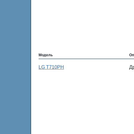
Модель
Оп
LG T710PH
Д