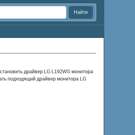
Найти
 установить драйвер LG L192WS монитора
чать подходящий драйвер монитора LG