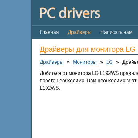
Главная
Драйверы
Написать нам
Драйверы для монитора LG
Драйверы
»
Мониторы
»
LG
»
Драйв
Добиться от монитора LG L192WS правиль
просто необходимо. Вам необходимо знат
L192WS.