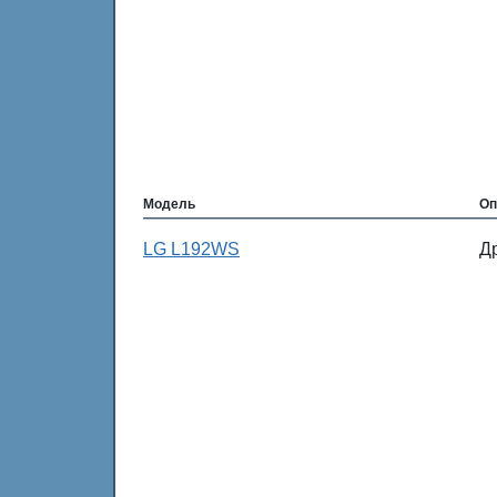
Модель
Оп
LG L192WS
Д