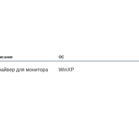
исание
ОС
райвер для монитора
WinXP