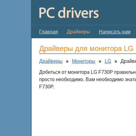
Главная
Драйверы
Написать нам
Драйверы для монитора LG
Драйверы
»
Мониторы
»
LG
»
Драйв
Добиться от монитора LG F730P правильн
просто необходимо. Вам необходимо знат
F730P.