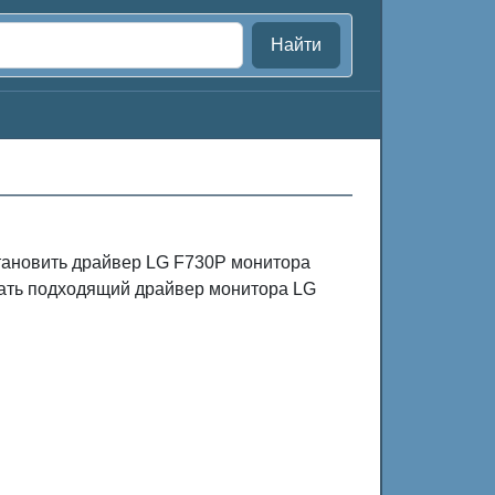
Найти
становить драйвер LG F730P монитора
чать подходящий драйвер монитора LG