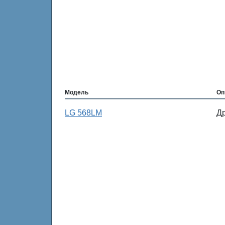
Модель
Оп
LG 568LM
Д