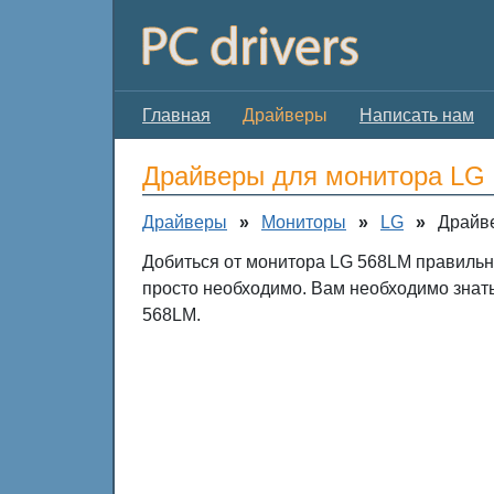
Главная
Драйверы
Написать нам
Драйверы для монитора LG
Драйверы
»
Мониторы
»
LG
»
Драйв
Добиться от монитора LG 568LM правильн
просто необходимо. Вам необходимо знат
568LM.