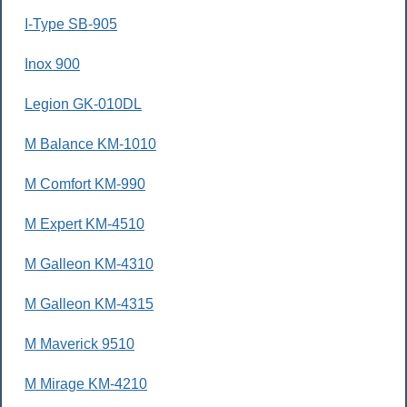
I-Type SB-905
Inox 900
Legion GK-010DL
M Balance KM-1010
M Comfort KM-990
M Expert KM-4510
M Galleon KM-4310
M Galleon KM-4315
M Maverick 9510
M Mirage KM-4210