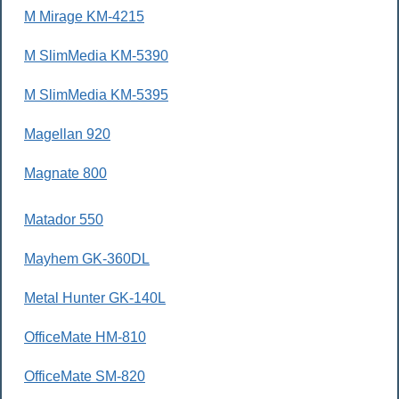
M Mirage KM-4215
M SlimMedia KM-5390
M SlimMedia KM-5395
Magellan 920
Magnate 800
Matador 550
Mayhem GK-360DL
Metal Hunter GK-140L
OfficeMate HM-810
OfficeMate SM-820