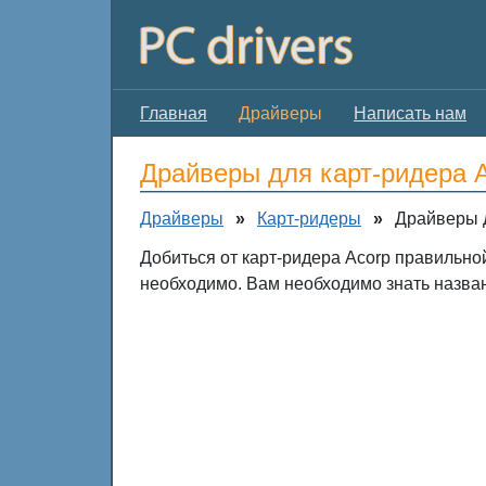
Главная
Драйверы
Написать нам
Драйверы для карт-ридера 
Драйверы
»
Карт-ридеры
»
Драйверы д
Добиться от карт-ридера Acorp правильно
необходимо. Вам необходимо знать назван