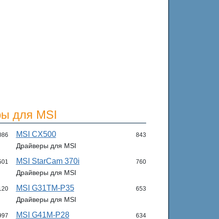
ы для MSI
MSI CX500
086
843
Драйверы для MSI
MSI StarCam 370i
501
760
Драйверы для MSI
MSI G31TM-P35
120
653
Драйверы для MSI
MSI G41M-P28
997
634