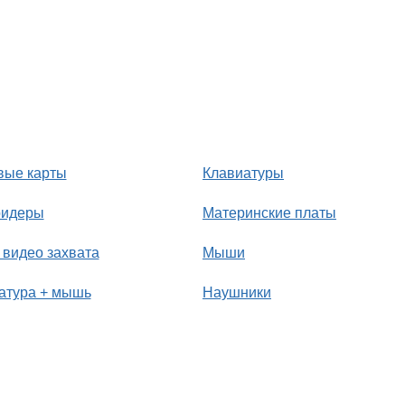
вые карты
Клавиатуры
ридеры
Материнские платы
 видео захвата
Мыши
атура + мышь
Наушники