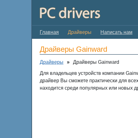
Главная
Драйверы
Написать нам
Драйверы Gainward
Драйверы
»
Драйверы Gainward
Для владельцев устройств компании Gainw
драйвер Вы сможете практически для все
находится среди популярных или новых д